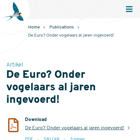
Sovon
Homepage
Men
Home
Publications
De Euro? Onder vogelaars al jaren ingevoerd!
Artikel
De Euro? Onder
vogelaars al jaren
ingevoerd!
Download
De Euro? Onder vogelaars al jaren ingevoerd!
extensie
PDF
581.1 kB
3 pages