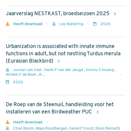
(17918)
Op papier
Jaarverslag NESTKAST, broedseizoen 2025
Type
Download
Heeft download
Leo Ballering
2026
Auteurs
Jaar
Artikel (626)
van
Boek (3)
Urbanization is associated with innate immune
uitgave
Handleiding (52)
functions in adult, but not nestling Turdus merula
(Eurasian Blackbird)
Kerninformatie (115)
Jurrian van Irsel , Henk P van der Jeugd , Xinrou S Huang ,
Limosa (80)
Auteurs
Willem F de Boer , R...
Jaar
2026
meer
van
uitgave
De Roep van de Steenuil, handleiding voor het
Jaar
installeren van een Birdweather PUC
2026 (47)
Download
Heeft download
2025 (129)
Chiel Boom, Maja Roodbergen, Gerard Troost, Roos Reinartz
Auteurs