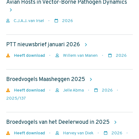
Avian Hosts in Vector-Borne Pathogen Dynamics
Auteurs
C.J.A.J. van Irsel
2026
Jaar
van
PTT nieuwsbrief januari 2026
uitgave
Download
Heeft download
Willem van Manen
2026
Auteurs
Jaar
van
Broedvogels Maasheggen 2025
uitgave
Download
Heeft download
Jelle Abma
2026
Auteurs
Jaar
rapportnr
2025/137
van
uitgave
Broedvogels van het Deelerwoud in 2025
Download
Heeft download
Harvey van Diek
2026