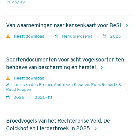
Auteurs
Jaar
rapportnr
2025/119
van
uitgave
Van waarnemingen naar kansenkaart voor BeSI
Download
Heeft download
Henk Sierdsema
2026
Auteurs
Jaar
van
Soortendocumenten voor acht vogelsoorten ten
uitgave
behoeve van bescherming en herstel
Download
Heeft download
Loes van den Bremer, André van Kleunen, Roos Reinartz &
Auteurs
Ruud Foppen
Jaar
2026
2025/111
van
rapportnr
uitgave
Broedvogels van het Rechterense Veld, De
Colckhof en Lierderbroek in 2025