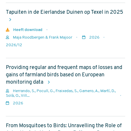
uitgave
Tapuiten in de Eierlandse Duinen op Texel in 2025
Download
Heeft download
Auteurs
Maja Roodbergen & Frank Majoor
2026
Jaar
rapportnr
2026/12
van
uitgave
Providing regular and frequent maps of losses and
gains of farmland birds based on European
monitoring data
Herrando, S., Pocull, G., Fraixedas, S., Gamero, A., Martí, D.,
Auteurs
Solà, O., Vill...
Jaar
2026
van
uitgave
From Mosquitoes to Birds: Unravelling the Role of