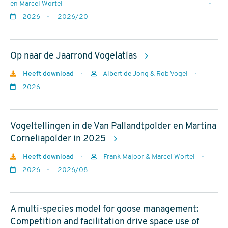
en Marcel Wortel
2024 (233)
Jaar
2026
2026/20
2023 (95)
van
rapportnr
2022 (104)
uitgave
Op naar de Jaarrond Vogelatlas
meer
Download
Heeft download
Albert de Jong & Rob Vogel
Auteurs
Jaar
2026
Soort
van
uitgave
Aalscholver (8)
Vogeltellingen in de Van Pallandtpolder en Martina
Alk (2)
Corneliapolder in 2025
Appelvink (1)
Download
Heeft download
Frank Majoor & Marcel Wortel
Barmsijs (1)
Auteurs
Jaar
2026
2026/08
van
rapportnr
meer
uitgave
A multi-species model for goose management:
Competition and facilitation drive space use of