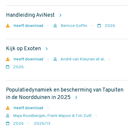
uitgave
Handleiding AviNest
Download
Heeft download
Bernice Goffin
2026
Auteurs
Jaar
van
Kijk op Exoten
uitgave
Download
Heeft download
André van Kleunen et al.
Auteurs
Jaar
2026
van
uitgave
Populatiedynamiek en bescherming van Tapuiten
in de Noordduinen in 2025
Download
Heeft download
Auteurs
Maja Roodbergen, Frank Majoor & Tim Zutt
Jaar
2026
2026/13
van
rapportnr