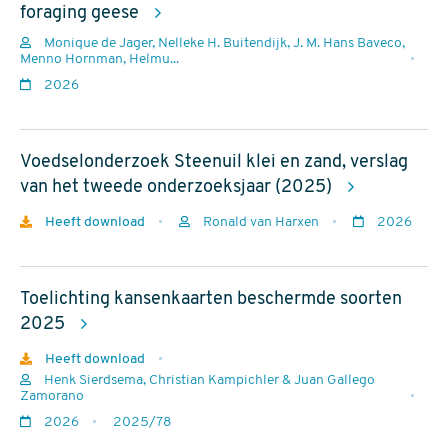
foraging geese
Monique de Jager, Nelleke H. Buitendijk, J. M. Hans Baveco,
Auteurs
Menno Hornman, Helmu...
Jaar
2026
van
uitgave
Voedselonderzoek Steenuil klei en zand, verslag
van het tweede onderzoeksjaar (2025)
Download
Heeft download
Ronald van Harxen
2026
Auteurs
Jaar
van
Toelichting kansenkaarten beschermde soorten
uitgave
2025
Download
Heeft download
Henk Sierdsema, Christian Kampichler & Juan Gallego
Auteurs
Zamorano
Jaar
2026
2025/78
van
rapportnr