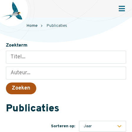
Sovon
Homepage
Men
Home
Publicaties
Zoekterm
Publicaties
Beschikbaarheid
(2317)
Digitaal
Sorteren op: