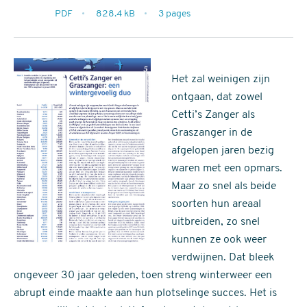
extensie
PDF
828.4 kB
3 pages
filesize
pages
Het zal weinigen zijn
ontgaan, dat zowel
Cetti’s Zanger als
Graszanger in de
afgelopen jaren bezig
waren met een opmars.
Maar zo snel als beide
soorten hun areaal
uitbreiden, zo snel
kunnen ze ook weer
verdwijnen. Dat bleek
ongeveer 30 jaar geleden, toen streng winterweer een
abrupt einde maakte aan hun plotselinge succes. Het is