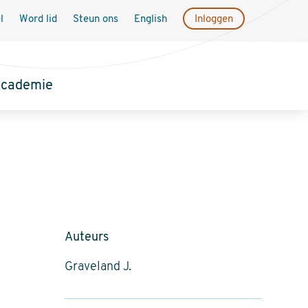
l
Word lid
Steun ons
English
Inloggen
academie
Auteurs
Graveland J.