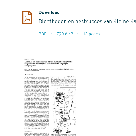
Download
Dichtheden en nestsucces van Kleine Kar
extensie
PDF
790.6 kB
12 pages
filesize
pages