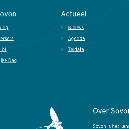
Sovon
Actueel
ging
Nieuws
erkers
Agenda
 bij
Teldata
ijke Dag
Over Sovo
Sovon is het ken