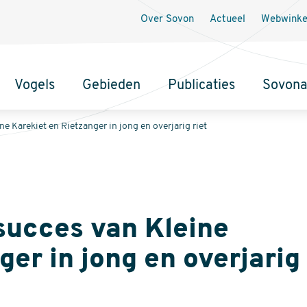
Secundaire
Over Sovon
Actueel
Webwinke
navigatie
Vogels
Gebieden
Publicaties
Sovon
e Karekiet en Rietzanger in jong en overjarig riet
succes van Kleine
er in jong en overjarig