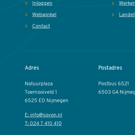
Inloggen
Werken
Webwinkel
Landel
Contact
Adres
Postadres
Natuurplaza
Postbus 6521
Toernooiveld 1
6503 GA Nijme
6525 ED Nijmegen
E: info@sovon.nl
T: 024 7 410 410