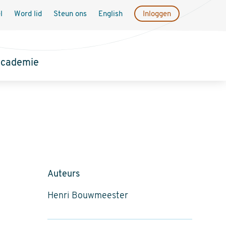
l
Word lid
Steun ons
English
Inloggen
academie
Auteurs
Henri Bouwmeester