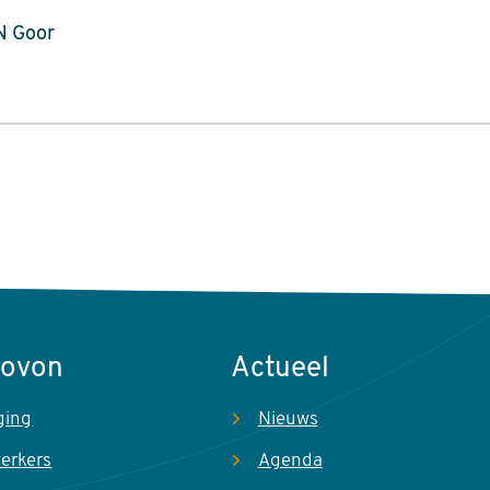
N Goor
Sovon
Actueel
ging
Nieuws
erkers
Agenda