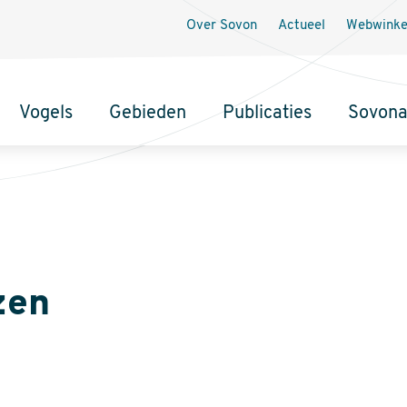
Secundaire
Over Sovon
Actueel
Webwinke
navigatie
Vogels
Gebieden
Publicaties
Sovon
zen