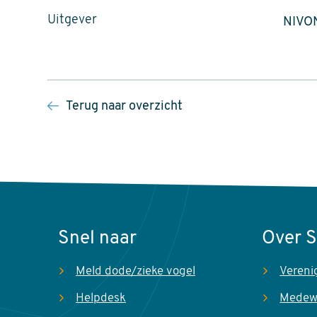
Uitgever
NIVO
Terug naar overzicht
Snel naar
Over 
Meld dode/zieke vogel
Vereni
Helpdesk
Medew