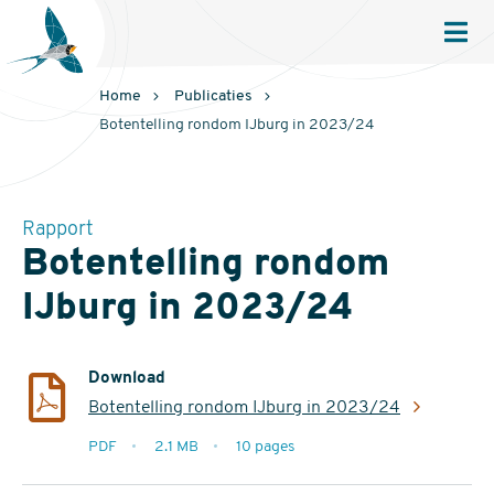
Sovon
Homepage
Men
Home
Publicaties
Botentelling rondom IJburg in 2023/24
Rapport
Botentelling rondom
IJburg in 2023/24
Download
Botentelling rondom IJburg in 2023/24
extensie
PDF
2.1 MB
10 pages
filesize
pages