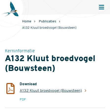
Sovon
Homepage
Men
Home
Publicaties
A132 Kluut broedvogel (Bouwsteen)
Kerninformatie
A132 Kluut broedvogel
(Bouwsteen)
Download
A132 Kluut broedvogel (Bouwsteen)
extensie
PDF