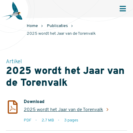
Sovon
Homepage
Men
Home
Publicaties
2025 wordt het Jaar van de Torenvalk
Artikel
2025 wordt het Jaar van
de Torenvalk
Download
2025 wordt het Jaar van de Torenvalk
extensie
PDF
2.7 MB
3 pages
filesize
pages