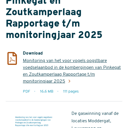
Pinkegat en
Zoutkamperlaag
Rapportage t/m
monitoringjaar 2025
Download
Monitoring van het voor vogels oogstbare
voedselaanbod in de kombergingen van Pinkegat
en Zoutkamperlaag Rapportage t/m
monitoringjaar 2025
extensie
PDF
16.6 MB
111 pages
filesize
pages
De gaswinning vanaf de
locaties Moddergat,