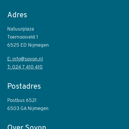
Facebook
Twitter
LinkedIn
Youtube
Instagram
Adres
Natuurplaza
Toernooiveld 1
6525 ED Nijmegen
E: info@sovon.nl
T: 024 7 410 410
Postadres
Postbus 6521
6503 GA Nijmegen
Over Sovon